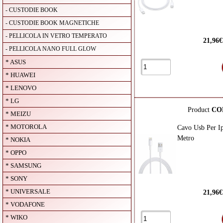
- CUSTODIE BOOK
- CUSTODIE BOOK MAGNETICHE
- PELLICOLA IN VETRO TEMPERATO
21,96
- PELLICOLA NANO FULL GLOW
* ASUS
* HUAWEI
* LENOVO
* LG
Product
CO
* MEIZU
* MOTOROLA
Cavo Usb Per I
Metro
* NOKIA
* OPPO
* SAMSUNG
* SONY
* UNIVERSALE
21,96
* VODAFONE
* WIKO