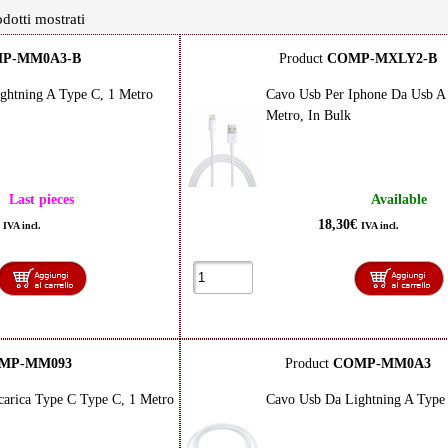
dotti mostrati
P-MM0A3-B
Product
COMP-MXLY2-B
ghtning A Type C, 1 Metro
Cavo Usb Per Iphone Da Usb A 
Metro, In Bulk
Last pieces
Available
€
18,30€
IVA incl.
IVA incl.
MP-MM093
Product
COMP-MM0A3
carica Type C Type C, 1 Metro
Cavo Usb Da Lightning A Type 