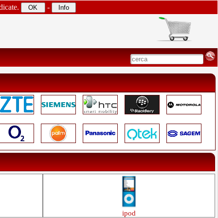
dicate.
-
ipod