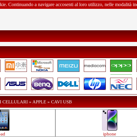
okie. Continuando a navigare accosenti al loro utilizzo, nelle modalità in
 CELLULARI » APPLE » CAVI USB
pad
iphone