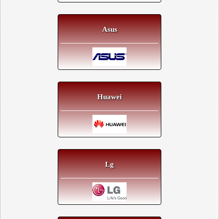
Asus
Huawei
Lg