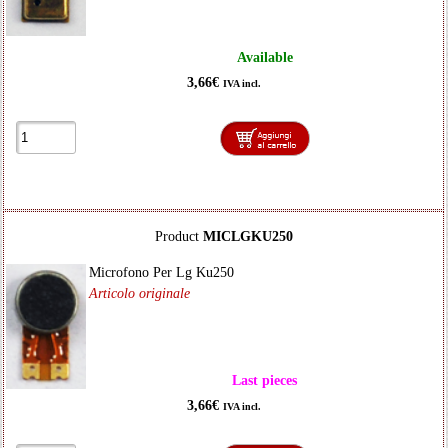
Available
3,66€
IVA incl.
Product
MICLGKU250
Microfono Per Lg Ku250
Articolo originale
Last pieces
3,66€
IVA incl.