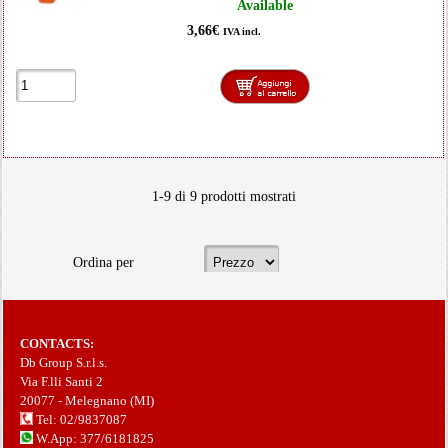
Available
3,66€
IVA incl.
1-9 di 9 prodotti mostrati
Ordina per
CONTACTS:
Db Group S.r.l.s.
Via F.lli Santi 2
20077 - Melegnano (MI)
Tel: 02/9837087
W.App: 377/6181825