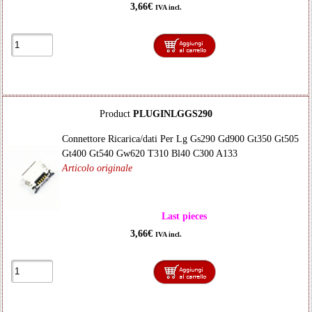
3,66€
IVA incl.
Product
PLUGINLGGS290
Connettore Ricarica/dati Per Lg Gs290 Gd900 Gt350 Gt505
Gt400 Gt540 Gw620 T310 Bl40 C300 A133
Articolo originale
Last pieces
3,66€
IVA incl.