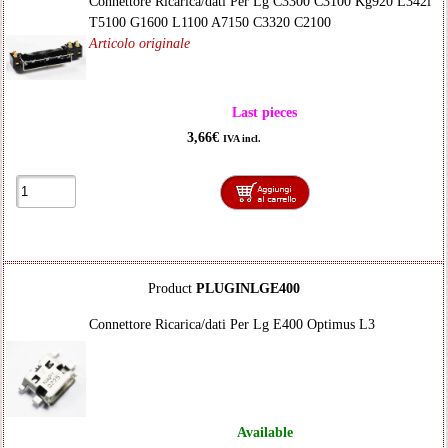
Connettore Ricarica/dati Per Lg C3300 C3100 Kg920 L342i
T5100 G1600 L1100 A7150 C3320 C2100
Articolo originale
Last pieces
3,66€
IVA incl.
Product
PLUGINLGE400
Connettore Ricarica/dati Per Lg E400 Optimus L3
Available