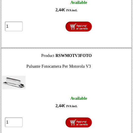
Available
2,44€
IVA incl.
Product
RSWMOTV3FOTO
Pulsante Fotocamera Per Motorola V3
Available
2,44€
IVA incl.