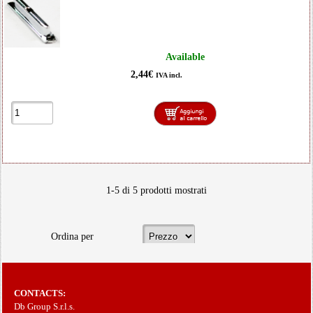
Available
2,44€
IVA incl.
1-5 di 5 prodotti mostrati
Ordina per
CONTACTS:
Db Group S.r.l.s.