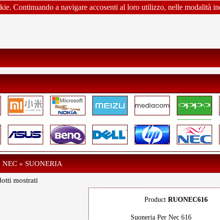
okie. Continuando a navigare accosenti al loro utilizzo, nelle modalità in
» NEC » SUONERIA
otti mostrati
Product
RUONEC616
Suoneria Per Nec 616