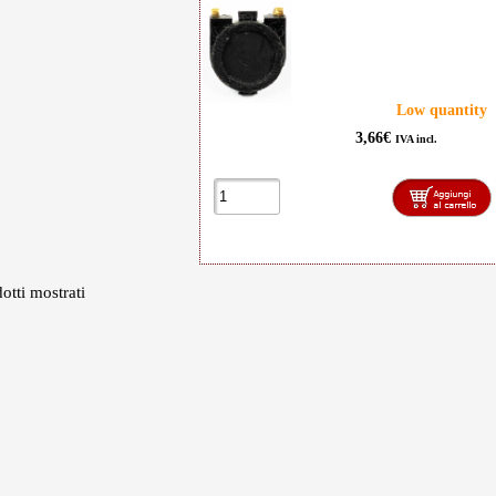
Low quantity
3,66€
IVA incl.
otti mostrati