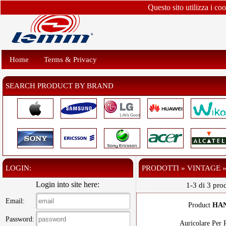
Questo sito utilizza i co
Home
Terms & Privacy
SEARCH PRODUCT BY BRAND
LOGIN:
PRODOTTI » VINTAGE 
Login into site here:
1-3 di 3 prod
Email:
Product
HA
Password:
Auricolare Per