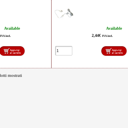
Available
Available
2,44€
IVA incl.
IVA incl.
otti mostrati