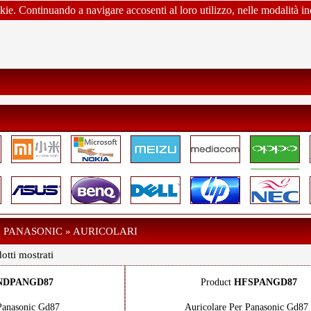
okie. Continuando a navigare accosenti al loro utilizzo, nelle modalità in
» PANASONIC » AURICOLARI
otti mostrati
NDPANGD87
Product
HFSPANGD87
 Panasonic Gd87
Auricolare Per Panasonic Gd87 