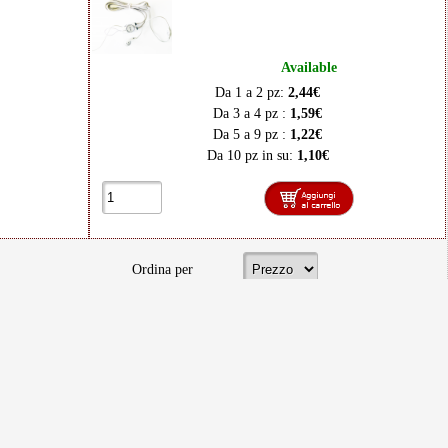
Available
Da 1 a 2 pz:
2,44€
Da 3 a 4 pz :
1,59€
Da 5 a 9 pz :
1,22€
Da 10 pz in su:
1,10€
Ordina per