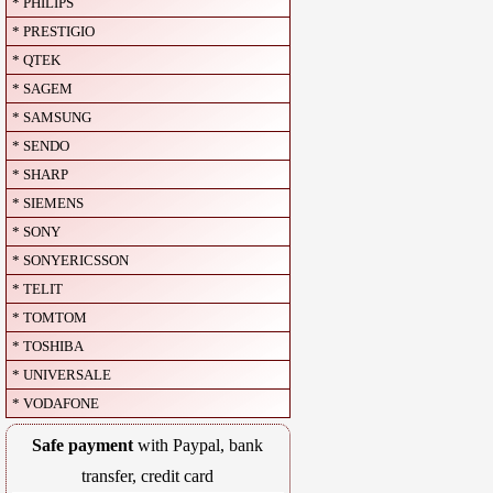
* PHILIPS
* PRESTIGIO
* QTEK
* SAGEM
* SAMSUNG
* SENDO
* SHARP
* SIEMENS
* SONY
* SONYERICSSON
* TELIT
* TOMTOM
* TOSHIBA
* UNIVERSALE
* VODAFONE
Safe payment
with Paypal, bank
transfer, credit card