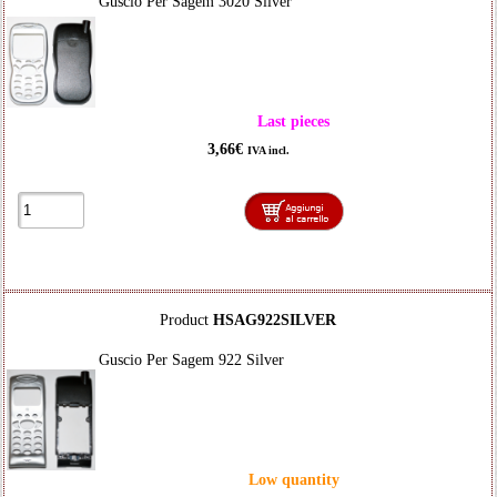
Guscio Per Sagem 3020 Silver
Last pieces
3,66€
IVA incl.
Product
HSAG922SILVER
Guscio Per Sagem 922 Silver
Low quantity