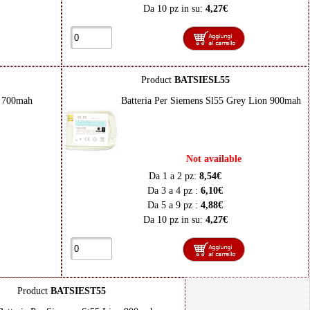
Da 10 pz in su:
4,27€
Product
BATSIESL55
n 700mah
Batteria Per Siemens Sl55 Grey Lion 900mah
Not available
Da 1 a 2 pz:
8,54€
Da 3 a 4 pz :
6,10€
Da 5 a 9 pz :
4,88€
Da 10 pz in su:
4,27€
Product
BATSIEST55