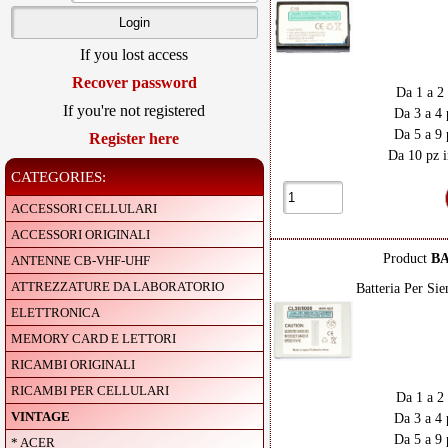
If you lost access
Recover password
Da 1 a 2
If you're not registered
Da 3 a 4 
Da 5 a 9 
Register here
Da 10 pz i
CATEGORIES:
ACCESSORI CELLULARI
ACCESSORI ORIGINALI
Product
BA
ANTENNE CB-VHF-UHF
ATTREZZATURE DA LABORATORIO
Batteria Per S
ELETTRONICA
MEMORY CARD E LETTORI
RICAMBI ORIGINALI
RICAMBI PER CELLULARI
Da 1 a 2
VINTAGE
Da 3 a 4 
Da 5 a 9 
* ACER