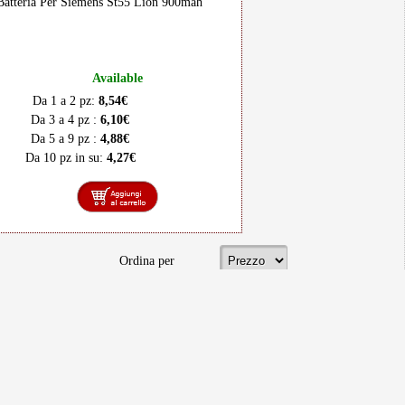
Batteria Per Siemens St55 Lion 900mah
Available
Da 1 a 2 pz:
8,54€
Da 3 a 4 pz :
6,10€
Da 5 a 9 pz :
4,88€
Da 10 pz in su:
4,27€
Ordina per