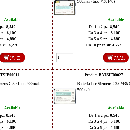
900mah (tipo V30148)
Available
Available
 pz:
8,54€
Da 1 a 2 pz:
8,54€
pz :
6,10€
Da 3 a 4 pz :
6,10€
pz :
4,88€
Da 5 a 9 pz :
4,88€
n su:
4,27€
Da 10 pz in su:
4,27€
TSIE00011
Product
BATSIE00027
iemens Cl50 Lion 900mah
Batteria Per Siemens C35 M35
500mah
Available
Available
 pz:
8,54€
Da 1 a 2 pz:
8,54€
pz :
6,10€
Da 3 a 4 pz :
6,10€
pz :
4,88€
Da 5 a 9 pz :
4,88€