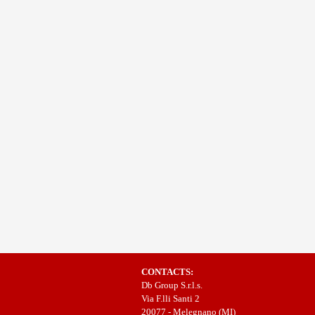
CONTACTS:
Db Group S.r.l.s.
Via F.lli Santi 2
20077 - Melegnano (MI)