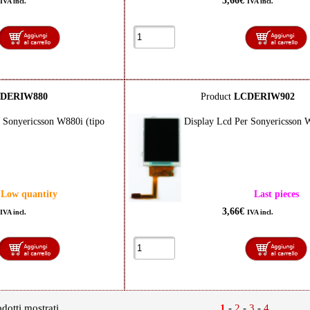
3,66€
IVA incl.
IVA incl.
DERIW880
Product
LCDERIW902
 Sonyericsson W880i (tipo
Display Lcd Per Sonyericsson
Low quantity
Last pieces
3,66€
IVA incl.
IVA incl.
dotti mostrati
1
-
2
-
3
-
4