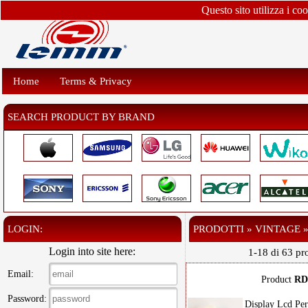
Questo sito utilizza i co
Home
Terms & Privacy
SEARCH PRODUCT BY BRAND
LOGIN:
PRODOTTI » VINTAGE 
Login into site here:
1-18 di 63 pro
Email:
Product
RD
Password:
Display Lcd Pe