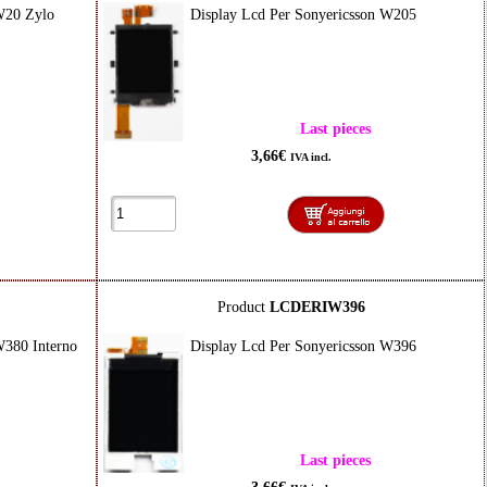
W20 Zylo
Display Lcd Per Sonyericsson W205
Last pieces
3,66€
IVA incl.
Product
LCDERIW396
W380 Interno
Display Lcd Per Sonyericsson W396
Last pieces