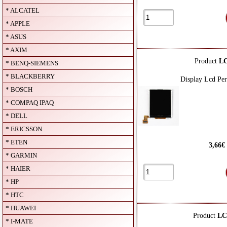
* ALCATEL
* APPLE
* ASUS
* AXIM
Product
L
* BENQ-SIEMENS
* BLACKBERRY
Display Lcd Pe
* BOSCH
* COMPAQ IPAQ
* DELL
* ERICSSON
* ETEN
3,66€
* GARMIN
* HAIER
* HP
* HTC
* HUAWEI
Product
LC
* I-MATE