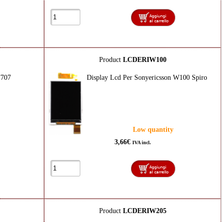
Product
LCDERIW100
T707
Display Lcd Per Sonyericsson W100 Spiro
Low quantity
3,66€
IVA incl.
Product
LCDERIW205