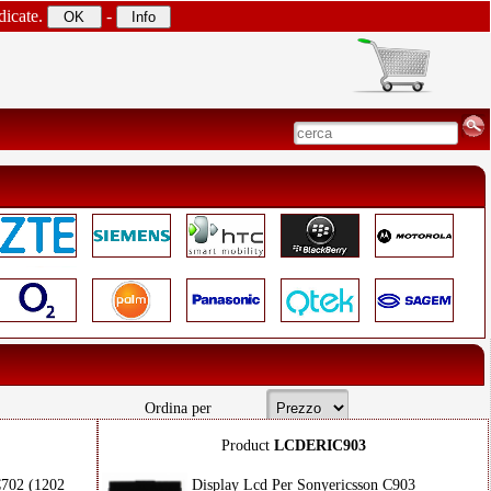
dicate.
-
Ordina per
Product
LCDERIC903
C702 (1202
Display Lcd Per Sonyericsson C903