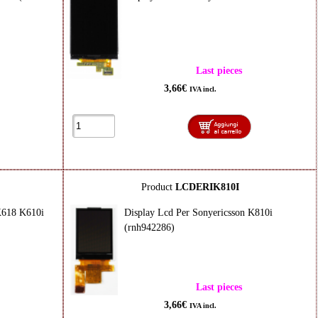
Last pieces
3,66€
IVA incl.
Product
LCDERIK810I
K618 K610i
Display Lcd Per Sonyericsson K810i
(rnh942286)
Last pieces
3,66€
IVA incl.