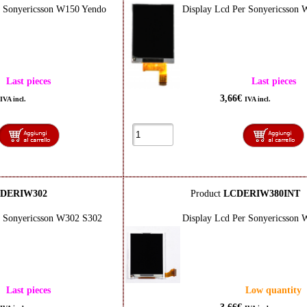
r Sonyericsson W150 Yendo
Display Lcd Per Sonyericsson 
Last pieces
Last pieces
3,66€
IVA incl.
IVA incl.
DERIW302
Product
LCDERIW380INT
r Sonyericsson W302 S302
Display Lcd Per Sonyericsson 
Last pieces
Low quantity