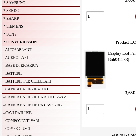
3,66€
* SAMSUNG
* SENDO
* SHARP
* SIEMENS
* SONY
* SONYERICSSON
Product
LC
- ALTOPARLANTI
Display Lcd Per
- AURICOLARI
Rnh942283)
- BASE DI RICARICA
- BATTERIE
- BATTERIE PER CELLULARI
- CARICA BATTERIE AUTO
3,66€
- CARICA BATTERIE DA AUTO 12-24V
- CARICA BATTERIE DA CASA 220V
- CAVI DATI USB
- COMPONENTI VARI
- COVER GUSCI
1-18 di 63 pro