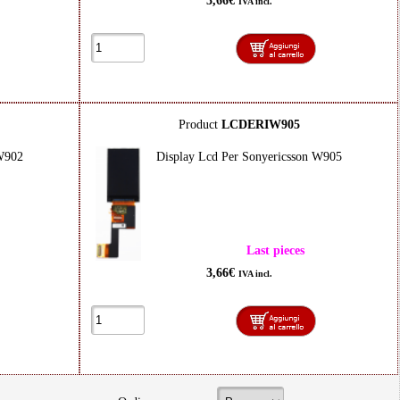
3,66€
IVA incl.
Product
LCDERIW905
 W902
Display Lcd Per Sonyericsson W905
Last pieces
3,66€
IVA incl.