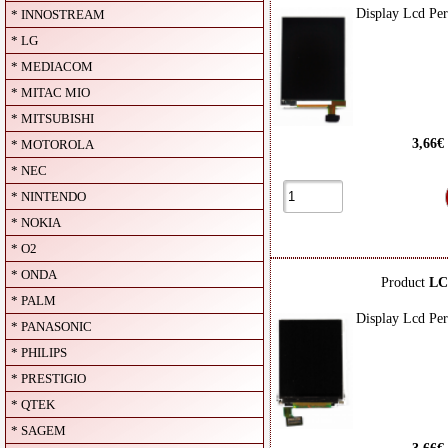
Display Lcd Pe
* INNOSTREAM
* LG
* MEDIACOM
* MITAC MIO
* MITSUBISHI
3,66€
* MOTOROLA
* NEC
* NINTENDO
* NOKIA
* O2
* ONDA
Product
LC
* PALM
Display Lcd Pe
* PANASONIC
* PHILIPS
* PRESTIGIO
* QTEK
* SAGEM