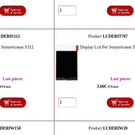
CDERIS312
Product
LCDERIT707
r Sonyericsson S312
Display Lcd Per Sonyericsson 
Last pieces
Last pieces
3,66€
IVA incl.
IVA incl.
DERIW150
Product
LCDERIW20