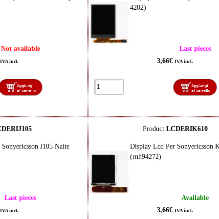
4202)
Not available
Last pieces
3,66€
IVA incl.
IVA incl.
CDERIJ105
Product
LCDERIK610
 Sonyericsson J105 Naite
Display Lcd Per Sonyericsson 
(rnh94272)
Last pieces
Available
3,66€
IVA incl.
IVA incl.