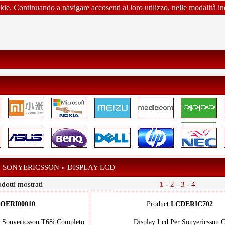
okie. Continuando a navigare accosenti al loro utilizzo, nelle modalità in
» SONYERICSSON » DISPLAY LCD
dotti mostrati
1
-
2
-
3
-
4
OERI00010
Product
LCDERIC702
r Sonyericsson T68i Completo
Display Lcd Per Sonyericsson 